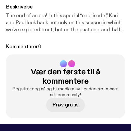
Beskrivelse
The end of an era! In this special “end-isode,” Kari
and Paul look back not only on this season in which
we’ve explored trust, but on the past one-and-half
years of Leadership Impact. For full shownotes:
http
s://grangernetwork.com/48
[
https://grangernetwor
Kommentarer
0
k.com/48
]
Vær den første til å
kommentere
Registrer deg nå og bli medlem av Leadership Impact
sitt community!
Prøv gratis