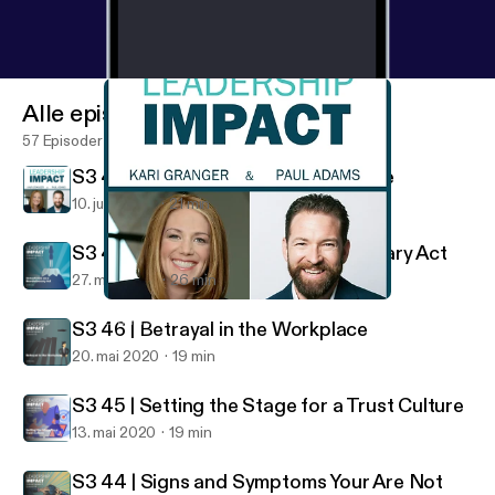
Alle episoder
57 Episoder
S3 48 | Leadership Impact Endisode
10. juni 2020
21 min
S3 47 | Acceptance as a Revolutionary Act
27. mai 2020
26 min
S3 48 | Leadership Impact Endisode
Leadership Impact
S3 46 | Betrayal in the Workplace
20. mai 2020
19 min
S3 45 | Setting the Stage for a Trust Culture
13. mai 2020
19 min
S3 44 | Signs and Symptoms Your Are Not