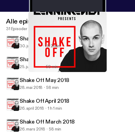
Alle episoder
31 Episoder
Shake Off August 2018
30. juli 2018
1 h 2 min
Shake Off June 2018
25. juni 2018
58 min
Shake Off August 2018
LENNYMENDY - Shake Off (Official Podcast)
Shake Off May 2018
28. mai 2018
58 min
Shake Off April 2018
26. april 2018
1 h 1 min
Shake Off March 2018
26. mars 2018
58 min