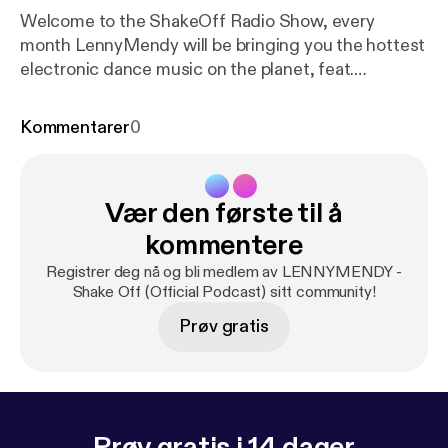
Welcome to the ShakeOff Radio Show, every
month LennyMendy will be bringing you the hottest
electronic dance music on the planet, feat.
exclusive tracks and mixes from the biggest dj's
and producers around the world.
Kommentarer
0
Vær den første til å
kommentere
Registrer deg nå og bli medlem av LENNYMENDY -
Shake Off (Official Podcast) sitt community!
Prøv gratis
Prøv gratis i 14 dager