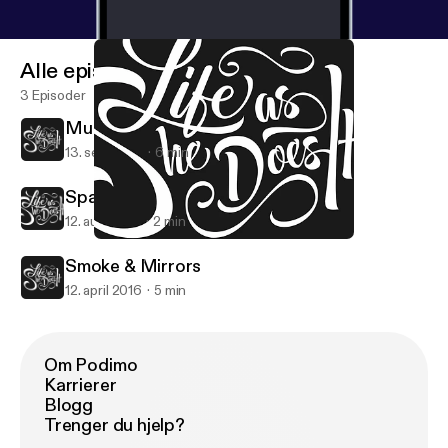
Alle episoder
3 Episoder
Muscles Don't Make the Man
13. sep. 2016
6 min
Sparkle is My 3rd Favorite Color
12. aug. 2016
2 min
Sparkle is My 3rd Favorite Color
Life as She Does It Podcast
Smoke & Mirrors
12. april 2016
5 min
Om Podimo
Karrierer
Blogg
Trenger du hjelp?