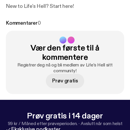
New to Life’s Hell? Start here!
Kommentarer
0
Vær den første til å
kommentere
Registrer deg nå og bli medlem av Life’s Hell sitt
community!
Prøv gratis
Prøv gratis i 14 dager
99 kr / Måned etter prøveperioden.
·
Avslutt når som helst
Eksklusive podkaster