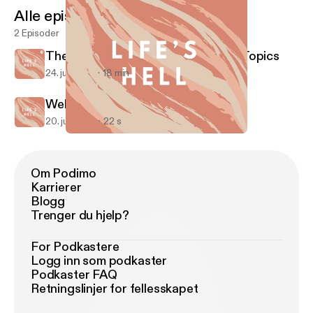
Alle episoder
2 Episoder
The Bell Does Dismiss You + Other Topics
24. juli 2018
18 min
Welcome to Hell
20. juli 2018
22 s
Welcome to Hell
Life’s Hell
Om Podimo
Karrierer
Blogg
Trenger du hjelp?
For Podkastere
Logg inn som podkaster
Podkaster FAQ
Retningslinjer for fellesskapet