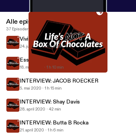
Alle episoder
37 Episoder
Vivienne Dahms world traveler
24. juni 2020
1 h 6 min
Essential worker chat
18. mai 2020
1 h 10 min
Vivienne Dahms world traveler
LIFE’S NOT A BOX OF CHOCOLATES
INTERVIEW: JACOB ROECKER
5. mai 2020
1 h 15 min
INTERVIEW: Shay Davis
28. april 2020
42 min
INTERVIEW: Butta B Rocka
21. april 2020
1 h 6 min