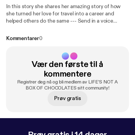
In this story she shares her amazing story of how
she turned her love for travel into a career and
helped others do the same --- Send in a voice
message:
https://anchor.fm/BoxChocPod/message
Kommentarer
0
Vær den første til å
kommentere
Registrer deg nå og bli medlem av LIFE’S NOT A
BOX OF CHOCOLATES sitt community!
Prøv gratis
Prøv gratis i 14 dager