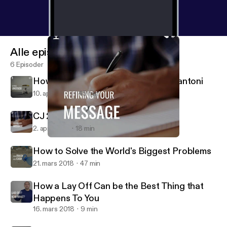
Alle episoder
6 Episoder
How To Get Unstuck with Karin Bellantoni
10. april 2018
45 min
CJ 29 How To Refine Your Message
2. april 2018
18 min
CJ 29 How To Refine Your Message
Live Beyond the Cube
How to Solve the World's Biggest Problems
21. mars 2018
47 min
How a Lay Off Can be the Best Thing that
Happens To You
16. mars 2018
9 min