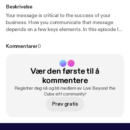
Beskrivelse
Your message is critical to the success of your
business. How you communicate that message
depends on a few keys elements. In this episode I
talk about the 3 key elements of how you can refine
your message so that it resonates with your
Kommentarer
0
audience. Resources: Webinar Page: Want a
Profitable Side Hustle?
http://webinarmvp.voebehe
ard.com/opt-in
Vær den første til å
kommentere
Registrer deg nå og bli medlem av Live Beyond the
Cube sitt community!
Prøv gratis