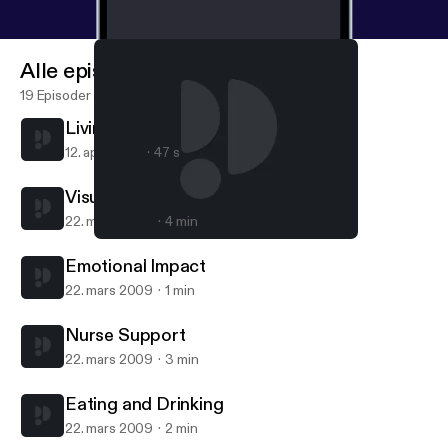
Alle episoder
19 Episoder
Living with visual Impairment
12. april 2010
47 s
Visual Impairment
22. mars 2009
4 min
Visual Impairment
Living with visual Impairment - for iPad/Mac/PC
Emotional Impact
22. mars 2009
1 min
Nurse Support
22. mars 2009
3 min
Eating and Drinking
22. mars 2009
2 min