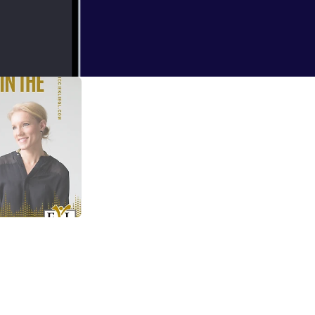
ErXz0gg4
d offering free
an
ot with Niccie Kliegl