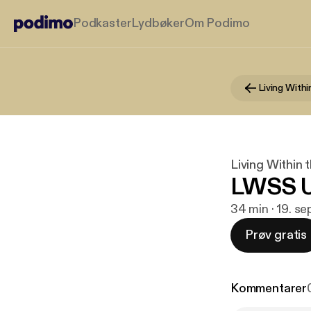
Podkaster
Lydbøker
Om Podimo
Living Within 
LWSS U
34 min · 19. s
Prøv gratis
Kommentarer