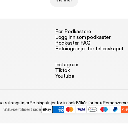
For Podkastere
Logg inn som podkaster
Podkaster FAQ
Retningslinjer for fellesskapet
Instagram
Tiktok
Youtube
ke retningslinjer
Retningslinjer for innhold
Vilkår for bruk
Personvernre
SSL-sertifisert side