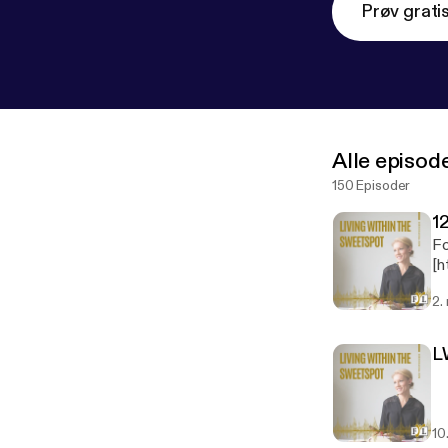
Prøv grati
Alle episod
150 Episoder
1
Fo
[h
to
2.
L
10