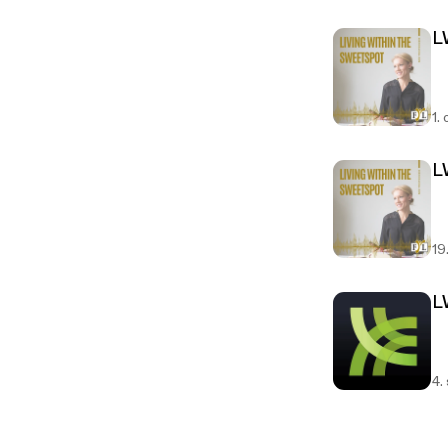
L
1.
L
19
L
4.