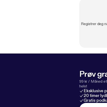
Registrer deg n
Prøv gra
99 kr / Måned et
helst
Eksklusive 
20 timer ly
Gratis podk