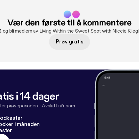
Vær den første til å kommentere
å og bli medlem av Living Within the Sweet Spot with Niccie Kliegl
Prøv gratis
tis i 14 dager
ter prøveperioden.
·
Avslutt når som
podkaster
dbøker i måneden
aster