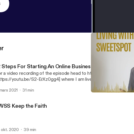
s
er
2 Steps For Starting An Online Business
r a video recording of the episode head to https://youtu.be/S2-
ttps://youtu.be/S2-ErXz0gg4] where I am live doing this training an
ols and resources. Niccie
 mars 2021
31 min
LWSS Unhackable Christi
Living Within the Sweet Sp
WSS Keep the Faith
. okt. 2020
39 min