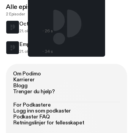
Alle episoder
2 Episoder
Oct 20, 2017
21. okt. 2017
26 s
Empowering Individuals
21. okt. 2017
34 s
Empowering Individuals
Living Your Passion
Om Podimo
Karrierer
Blogg
Trenger du hjelp?
For Podkastere
Logg inn som podkaster
Podkaster FAQ
Retningslinjer for fellesskapet