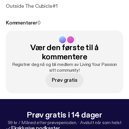
Outside The Cubicle#1
Kommentarer
0
Vær den første til å
kommentere
Registrer deg nå og bli medlem av Living Your Passion
sitt community!
Prøv gratis
Prøv gratis i 14 dager
99 kr / Måned etter prøveperioden.
·
Avslutt når som helst
Eksklusive podkaster