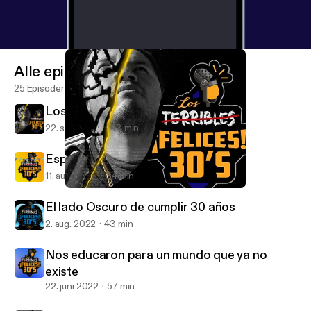
Alle episoder
25 Episoder
Los 30 Urbanos Feat Dy Rodríguez
22. sep. 2022
43 min
Especial del cumpleañero
11. aug. 2022
34 min
Los 30 Urbanos Feat Dy Rodríguez
LOS FELICES 30S
El lado Oscuro de cumplir 30 años
2. aug. 2022
43 min
Nos educaron para un mundo que ya no
existe
22. juni 2022
57 min