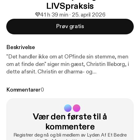
LIVSpraksis
💜
4
1 h 39 min · 25. april 2026
Prøv gratis
Beskrivelse
"Det handler ikke om at OPfinde sin stemme, men
om at finde den" siger min gæst, Christin Illeborg, i
dette afsnit. Christin er dharma- og
meditationslærer og kommer fra en levet
erfaringsbaseret tradition, og hun siger at det går
Kommentarer
0
ud på at være sig (fremfor forsøg på at skille sig ud),
og at moderne mindfulness er meget det samme
som tidlig buddhisme, fx hvad har du at holde fast i,
Vær den første til å
når alt forandrer sig? Måske kender du til
buddhisme, men i dette afsnit taler vi også om at
kommentere
leve det og omsætte det - fx hvad gør man når man
Registrer deg nå og bli medlem av Lyden Af Et Bedre
er i en livssituation hvor man ikke kan praktisere,