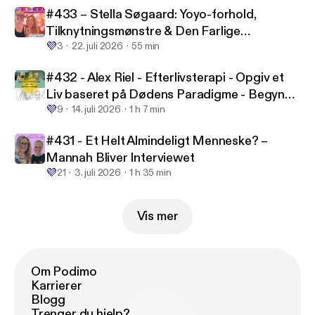
#433 – Stella Søgaard: Yoyo-forhold,
Tilknytningsmønstre & Den Farlige
💜
Forelskelse
3
22. juli 2026
55 min
#432 - Alex Riel - Efterlivsterapi - Opgiv et
Liv baseret på Dødens Paradigme - Begynd
💜
at Leve efter dit Kosmiske Formål
9
14. juli 2026
1 h 7 min
#431 - Et Helt Almindeligt Menneske? –
Mannah Bliver Interviewet
💜
21
3. juli 2026
1 h 35 min
Vis mer
Om Podimo
Karrierer
Blogg
Trenger du hjelp?