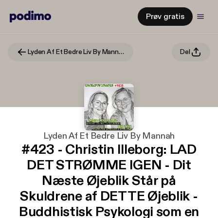
Prøv gratis
Lyden Af Et Bedre Liv By Mannah
Del
Lyden Af Et Bedre Liv By Mannah
#423 - Christin Illeborg: LAD
DET STRØMME IGEN - Dit
Næste Øjeblik Står på
Skuldrene af DETTE Øjeblik -
Buddhistisk Psykologi som en