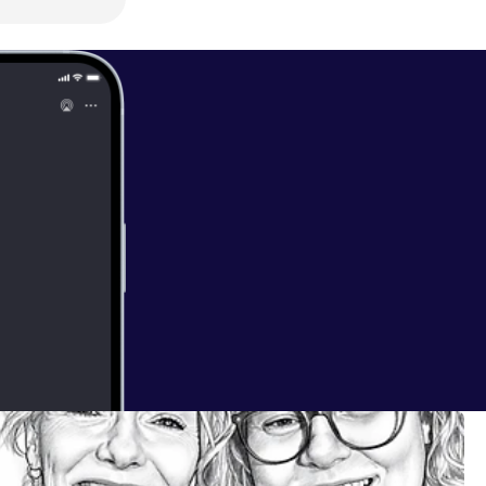
lund.dk/
[
http
et.dk [
https://
[
https://www.m