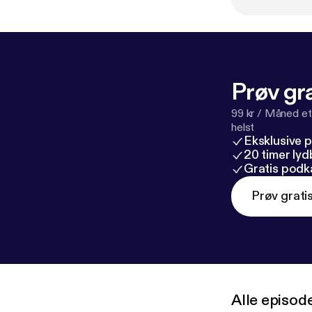
[
https://youtu
s://www.rikkeh
www.istdp-ak
annahguldage
Prøv gra
99 kr / Måned et
helst
Eksklusive 
20 timer ly
Gratis podk
Prøv grati
Alle episod