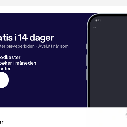
.be/Xw8xE-loITo
] Rikke Hvelplund:
https://www.rikkehvelp
velplund.dk/
] og den nye uddannelse: www.istdp-akademi
ademiet.dk
] Mannah:
https://www.mannahguldager.com/
r.com/
]
tis i 14 dager
ter prøveperioden.
·
Avslutt når som
podkaster
dbøker i måneden
aster
s
er