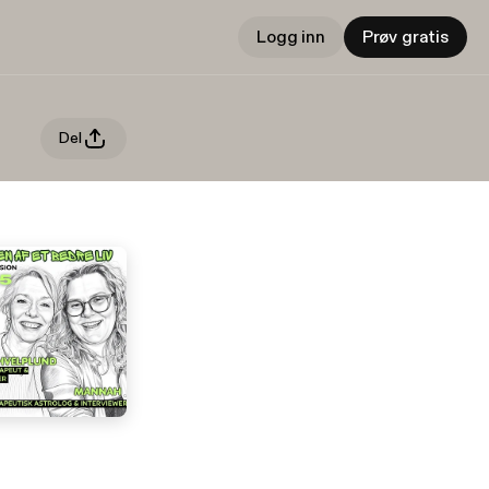
Logg inn
Prøv gratis
Del