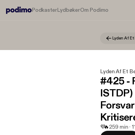
Podkaster
Lydbøker
Om Podimo
Lyden Af Et B
#425 - 
ISTDP) 
Forsvar
Kritiser
💜
🔥
2
59 min · 