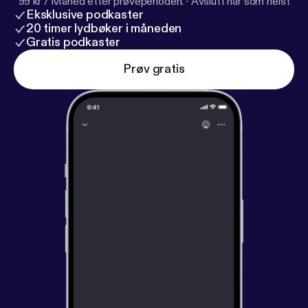
99 kr / Måned etter prøveperioden.
·
Avslutt når som helst
Eksklusive podkaster
20 timer lydbøker i måneden
Gratis podkaster
Prøv gratis