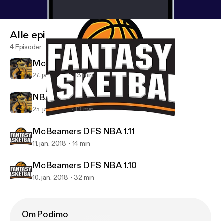
Alle episoder
4 Episoder
McBeamers NBA DFS 1.27
27. jan. 2018
13 min
NBA DFS projections 1.25
25. jan. 2018
13 min
McBeamers DFS NBA 1.11
McBeamers DFS
McBeamers DFS NBA 1.11
11. jan. 2018
14 min
McBeamers DFS NBA 1.10
10. jan. 2018
32 min
Om Podimo