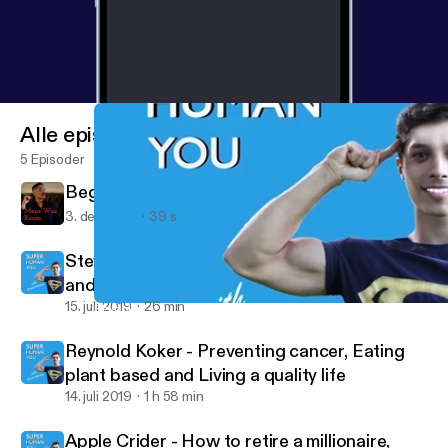
Alle episoder
5 Episoder
Beginning of the new World
3. des. 2021
39 s
Steve Park - How to use credit to travel free
and luxuriously, How to fix your credit, and
How to make money from credit
15. juli 2019
26 min
Reynold Koker - Preventing cancer, Eating plant based and Living 
Mens War Room
Reynold Koker - Preventing cancer, Eating
plant based and Living a quality life
14. juli 2019
1 h 58 min
Apple Crider - How to retire a millionaire,