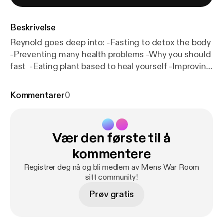
Beskrivelse
Reynold goes deep into: -Fasting to detox the body
-Preventing many health problems -Why you should
fast -Eating plant based to heal yourself -Improving
eyesight and getting rid of mucus buildup -Why you
should drink distilled water -And many more
Kommentarer
0
@reynoldfitnessguy --- Send in a voice message:
ht
tps://anchor.fm/bryan-heilman/message
Vær den første til å
kommentere
Registrer deg nå og bli medlem av Mens War Room
sitt community!
Prøv gratis