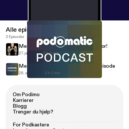
Alle episoder
2 Episoder
Metalenema 1-25-14 - A special visitor!
27. jan. 2014
2 h 0 min
Metalenema 10-26-13 - The "Phil" episode
28. okt. 2013
2 h 2 min
Metalenema 10-26-13 - The "Phil" episode
Metalenema
Om Podimo
Karrierer
Blogg
Trenger du hjelp?
For Podkastere