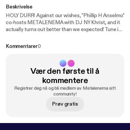
Beskrivelse
HOLY DURR! Against our wishes, "Phillip H Anselmo"
co-hosts METALENEMA with DJ NY Khrist, and it
actually turns out better than we expected! Tune in
to hear MURRRRRRRR.... ***Disclaimer: Celebrity
voices impersonated.***
Kommentarer
0
Vær den første til å
kommentere
Registrer deg nå og bli medlem av Metalenema sitt
community!
Prøv gratis