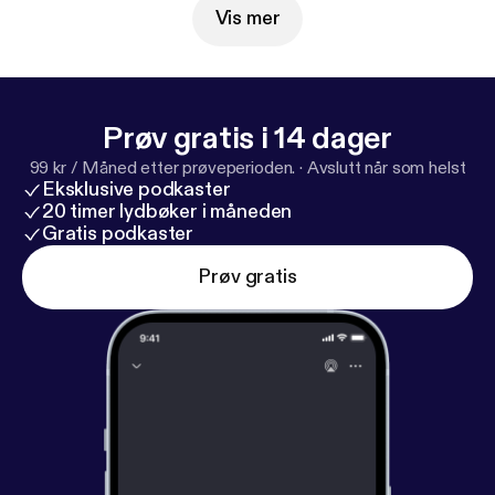
Vis mer
Prøv gratis i 14 dager
99 kr / Måned etter prøveperioden.
·
Avslutt når som helst
Eksklusive podkaster
20 timer lydbøker i måneden
Gratis podkaster
Prøv gratis