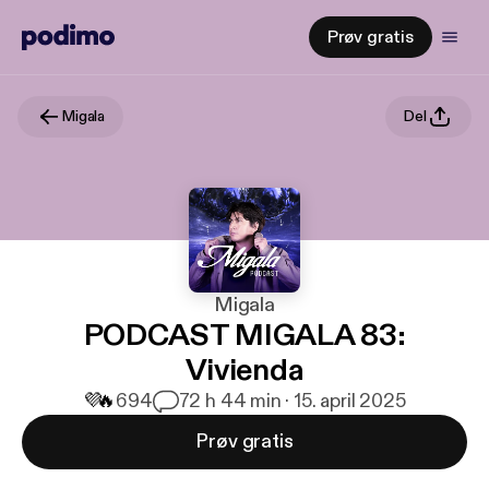
Prøv gratis
Migala
Del
Migala
PODCAST MIGALA 83:
Vivienda
💜
🔥
694
7
2 h 44 min · 15. april 2025
Prøv gratis