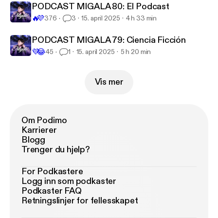
PODCAST MIGALA 80: El Podcast
🔥
💜
376
3
15. april 2025
4 h 33 min
PODCAST MIGALA 79: Ciencia Ficción
💜
😂
45
1
15. april 2025
5 h 20 min
Vis mer
Om Podimo
Karrierer
Blogg
Trenger du hjelp?
For Podkastere
Logg inn som podkaster
Podkaster FAQ
Retningslinjer for fellesskapet