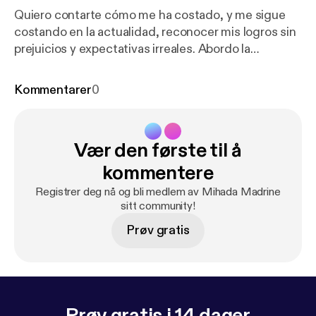
Quiero contarte cómo me ha costado, y me sigue
costando en la actualidad, reconocer mis logros sin
prejuicios y expectativas irreales. Abordo la
constante presión del perfeccionismo y el estar
satisfecha con mi trabajo. Sin juicios y con el
Kommentarer
0
corazón abierto te pido que escuches cómo lo viví,
lo observé para poder apreciar mis virtudes con ojos
más reales y menos duros. Ser tu propio fan dejará
Vær den første til å
muchos más frutos que los que se obtienen con la
aprobación de terceros. Atte. Frida.
kommentere
Registrer deg nå og bli medlem av Mihada Madrine
sitt community!
Prøv gratis
Prøv gratis i 14 dager