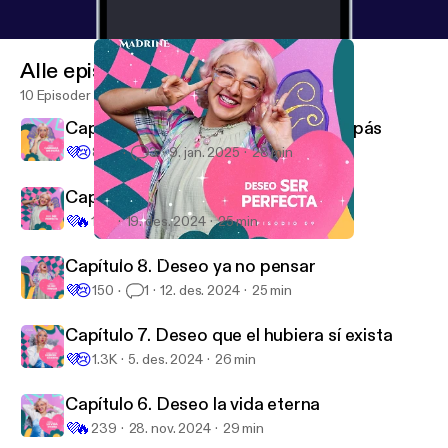
Alle episoder
10 Episoder
Capítulo 10. Deseo cambiar a mis papás
💜
😢
803
3
9. jan. 2025
28 min
Capítulo 9. Deseo ser perfecta
💜
🔥
190
19. des. 2024
25 min
Capítulo 9. Deseo ser perfecta
Mihada Madrine
Capítulo 8. Deseo ya no pensar
💜
😢
150
1
12. des. 2024
25 min
Capítulo 7. Deseo que el hubiera sí exista
💜
😢
1.3K
5. des. 2024
26 min
Capítulo 6. Deseo la vida eterna
💜
🔥
239
28. nov. 2024
29 min