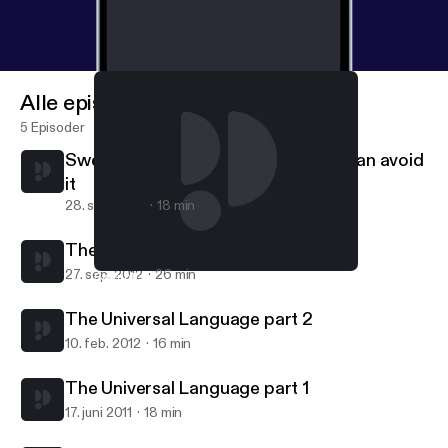
Alle episoder
5 Episoder
Swenglish Grammar - and how you can avoid
it
28. sep. 2012
18 min
The Universal Language part 3
27. sep. 2012
26 min
Swenglish Grammar - and how you can avoid it
Mixed Language Lectures
The Universal Language part 2
10. feb. 2012
16 min
The Universal Language part 1
17. juni 2011
18 min