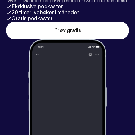
99 kr / Måned etter prøveperioden.
·
Avslutt når som helst
Eksklusive podkaster
20 timer lydbøker i måneden
Gratis podkaster
Prøv gratis