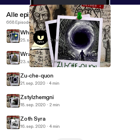
Alle episoder
668 Episoder
What's Next
25. sep. 2020
9 min
Wrap Up
23. sep. 2020
6 min
Zu-che-quon
Monster in My Podcast
Zu-che-quon
21. sep. 2020
4 min
Zstylzhemgni
18. sep. 2020
2 min
Zoth Syra
16. sep. 2020
4 min