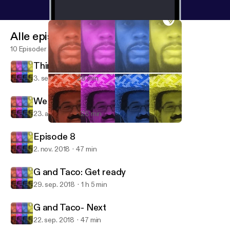
Alle episoder
10 Episoder
Things to think about!
3. sep. 2019
28 min
We back at it!
23. aug. 2019
28 min
We back at it!
Moore and Silva
Episode 8
2. nov. 2018
47 min
G and Taco: Get ready
29. sep. 2018
1 h 5 min
G and Taco- Next
22. sep. 2018
47 min