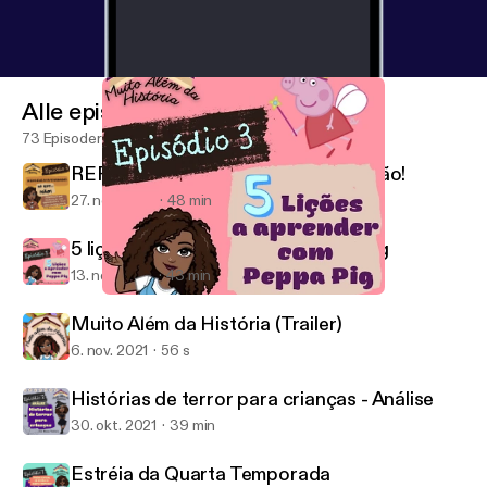
Alle episoder
73 Episoder
REPRESENTATIVIDADE...só que não!
27. nov. 2021
48 min
5 lições a aprender com a Peppa Pig
13. nov. 2021
43 min
5 lições a aprender com a Peppa Pig
Muito Além da História
Muito Além da História (Trailer)
6. nov. 2021
56 s
Histórias de terror para crianças - Análise
30. okt. 2021
39 min
Estréia da Quarta Temporada