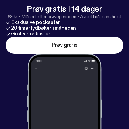
Prøv gratis i 14 dager
99 kr / Måned etter prøveperioden.
·
Avslutt når som helst
Eksklusive podkaster
20 timer lydbøker i måneden
Gratis podkaster
Prøv gratis