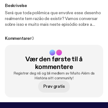
Beskrivelse
Será que toda polêmica que envolve esse desenho
realmente tem razão de existir? Vamos conversar
sobre isso e muito mais neste episódio sobre a
porquinha causadeira mais famosa dos últimos
tempos. --- Send in a voice message:
https://anchor.
Kommentarer
0
fm/muito-alem-da-histo/message
Vær den første til å
kommentere
Registrer deg nå og bli medlem av Muito Além da
História sitt community!
Prøv gratis