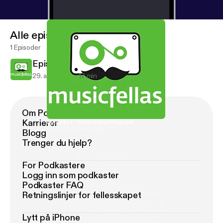
Alle episoder
1 Episoder
Episode 1 - Musicfellas Podcast
29. april 2013
17 min
Om Podimo
Karrierer
Episode 1 - Musicfellas Podcast
Musicfellas Podcast
Blogg
Trenger du hjelp?
For Podkastere
Logg inn som podkaster
Podkaster FAQ
Retningslinjer for fellesskapet
Lytt på iPhone