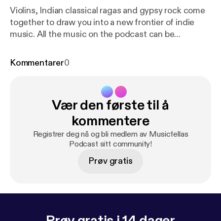
Violins, Indian classical ragas and gypsy rock come
together to draw you into a new frontier of indie
music. All the music on the podcast can be
downloaded on www.musicfellas.com [
http://www.
musicfellas.com/
]. We hope you enjoy listening to it
Kommentarer
0
as much as we did making it.
Vær den første til å
kommentere
Registrer deg nå og bli medlem av Musicfellas
Podcast sitt community!
Prøv gratis
Prøv gratis i 14 dager