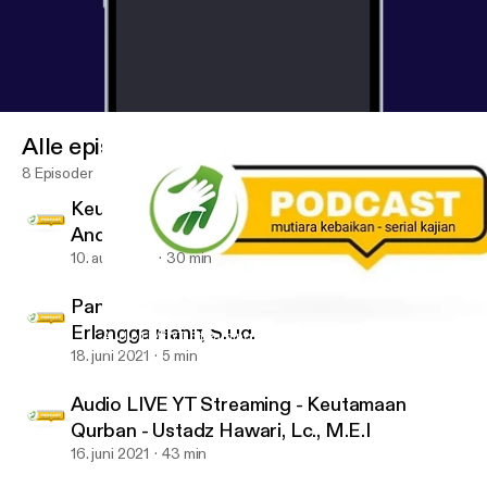
Alle episoder
8 Episoder
Keutamaan Bulan Muharram - Ustadz Ujang
Andi Yusuf, Lc., M.Pd.
10. aug. 2021
30 min
Panduan Harian Ramadhan - Ustadz
Erlangga Hanif, S.Ud.
Audio LIVE YT Streaming - Keutamaan Qurban - Ustadz Hawari, L
#MutiaraSurga
18. juni 2021
5 min
Audio LIVE YT Streaming - Keutamaan
Qurban - Ustadz Hawari, Lc., M.E.I
16. juni 2021
43 min