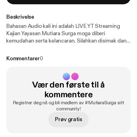
Beskrivelse
Bahasan Audio kali ini adalah LIVE YT Streaming
Kajian Yayasan Mutiara Surga moga diberi
kemudahan serta kelancaran. Silahkan disimak dan
didengarkan yah :) --- Send in a voice message:
http
s://podcasters.spotify.com/pod/show/mutiara-surg
Kommentarer
0
a/message
Vær den første til å
kommentere
Registrer deg nå og bli medlem av #MutiaraSurga sitt
community!
Prøv gratis