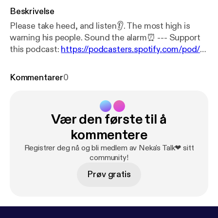
Beskrivelse
Please take heed, and listen👂. The most high is
warning his people. Sound the alarm⏰ --- Support
this podcast:
https://podcasters.spotify.com/pod/s
how/shanekadunnigan/support
[
https://podcasters.
spotify.com/pod/show/shanekadunnigan/support
]
Kommentarer
0
Vær den første til å
kommentere
Registrer deg nå og bli medlem av Neka's Talk❤ sitt
community!
Prøv gratis