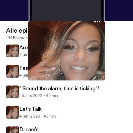
Alle episoder
194 Episoder
Are you ready for what's to come?
4. jan. 2024
13 min
Fear Not, Live Your Life.
4. juli 2023
10 min
Are you ready for what's to come?
Neka's Talk❤
" Sound the alarm, time is ticking"!
25. juni 2023
42 min
Let's Talk
4. juni 2023
43 min
Dream's