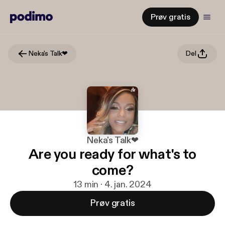
Prøv gratis
Neka's Talk❤
Del
Neka's Talk❤
Are you ready for what's to
come?
13 min · 4. jan. 2024
Prøv gratis