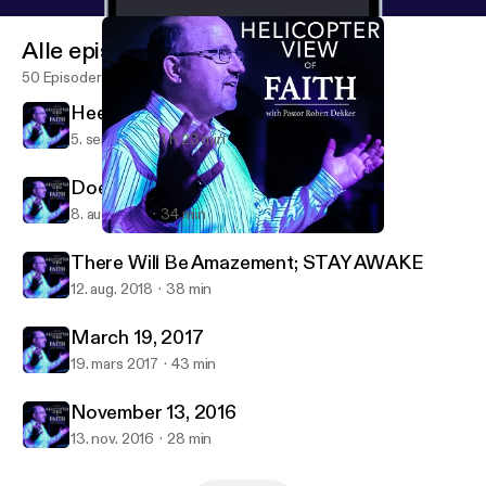
Alle episoder
50 Episoder
Heed God's Call to SERVE
5. sep. 2021
1 h 23 min
Does Age Matter
8. aug. 2021
34 min
Heed God's Call to SERVE
New Covenant Presbyterian Church
There Will Be Amazement; STAY AWAKE
12. aug. 2018
38 min
March 19, 2017
19. mars 2017
43 min
November 13, 2016
13. nov. 2016
28 min