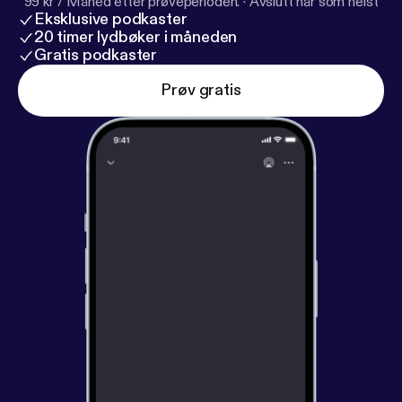
99 kr / Måned etter prøveperioden.
·
Avslutt når som helst
Eksklusive podkaster
20 timer lydbøker i måneden
Gratis podkaster
Prøv gratis