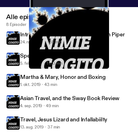
Alle episoder
8 Episoder
Introduction to Disiring God by John Piper
24. nov. 2020
35 min
Speaking the Truth in Love
5. feb. 2020
1 h 0 min
Asian Travel, and the Sway Book Review
Nimie Cogito
Martha & Mary, Honor and Boxing
1. okt. 2019
43 min
Asian Travel, and the Sway Book Review
4. sep. 2019
49 min
Travel, Jesus Lizard and Infallabiilty
13. aug. 2019
37 min