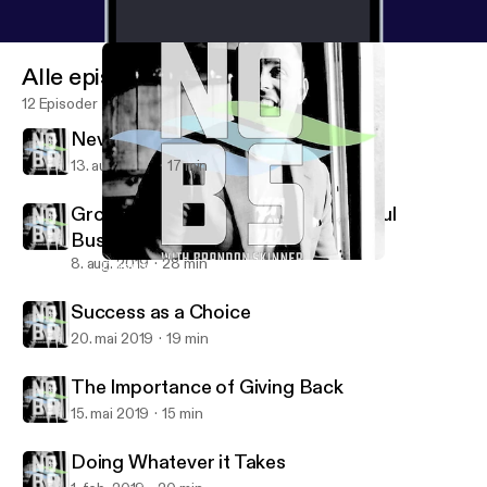
Alle episoder
12 Episoder
Never Giving Up
13. aug. 2019
17 min
Growing and Sustaining a Successful
Business
8. aug. 2019
28 min
Doing Whatever it Takes
NO BS with Brandon Skinner
Success as a Choice
20. mai 2019
19 min
The Importance of Giving Back
15. mai 2019
15 min
Doing Whatever it Takes