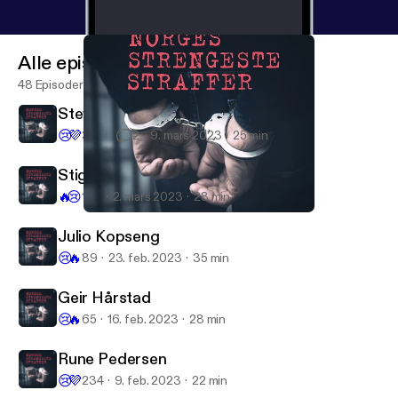
dtektsdomt-danser-1.12344220
https://www.nrk.n
o/osloogviken/kopseng-domt-til-tolv-ars-forvaring-
for-voldtekt-1.12711257
Alle episoder
48 Episoder
Steven Dan Danielsen
😢
💜
3.7K
2
9. mars 2023
25 min
Stig Millehaugen
🔥
😢
106
2. mars 2023
28 min
Julio Kopseng
Norges Strengeste Straffer
Julio Kopseng
😢
🔥
89
23. feb. 2023
35 min
Geir Hårstad
😢
🔥
65
16. feb. 2023
28 min
Rune Pedersen
😢
💜
234
9. feb. 2023
22 min