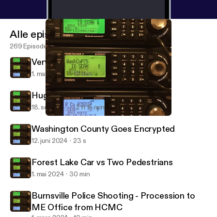
Alle episoder
269 Episoder
Very High Speed Chase
1. mars 2025
12 min
Hugo Manhunt
18. sep. 2024
2 h 15 min
Hugo Manhunt
North East Twin Cities Scanner Recordings
Washington County Goes Encrypted
12. juni 2024
23 s
Forest Lake Car vs Two Pedestrians
1. mai 2024
30 min
Burnsville Police Shooting - Procession to
ME Office from HCMC