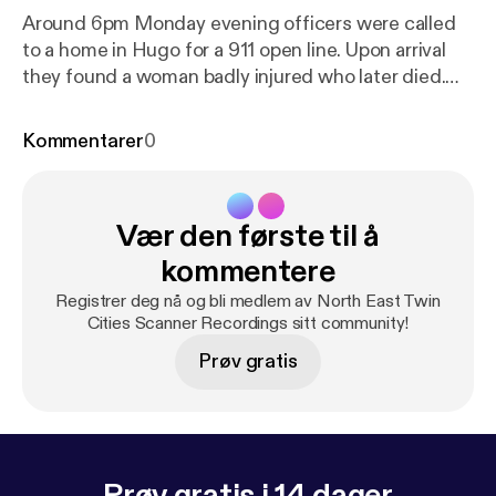
Around 6pm Monday evening officers were called
to a home in Hugo for a 911 open line. Upon arrival
they found a woman badly injured who later died.
The male suspect fled leading to a large manhunt
lasting about 17 hours.
Kommentarer
0
Vær den første til å
kommentere
Registrer deg nå og bli medlem av North East Twin
Cities Scanner Recordings sitt community!
Prøv gratis
Prøv gratis i 14 dager