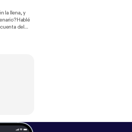
la llena, y
cenario?Hablé
 cuenta del
y la importancia
e
seo.