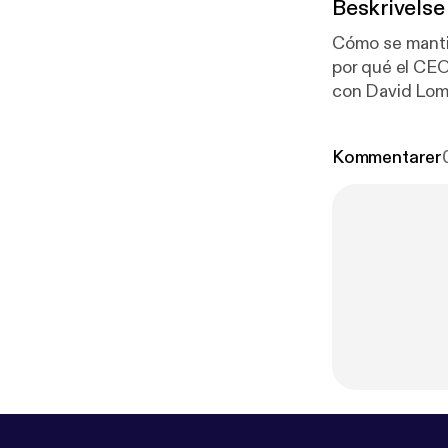
Beskrivelse
Cómo se mantie
por qué el CEO
con David Lome
mundo operístic
de la aparienc
Kommentarer
Instagram.Una 