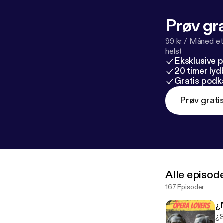
Prøv gra
99 kr / Måned et
helst
Eksklusive 
20 timer ly
Gratis podk
Prøv grati
Alle episod
167 Episoder
¿
¿S