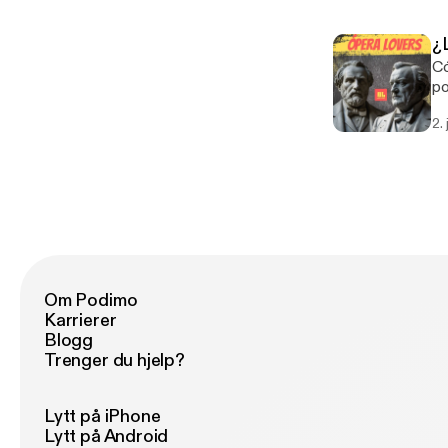
Pu
pa
Hi
su
fa
¿
in
co
Có
so
po
Ta
Ha
po
2.
cu
Ch
im
ro
In
Om Podimo
Karrierer
Blogg
Trenger du hjelp?
Lytt på iPhone
Lytt på Android