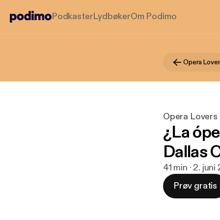
Podkaster
Lydbøker
Om Podimo
Opera Love
Opera Lovers
¿La ópe
Dallas 
41 min · 2. jun
Prøv gratis