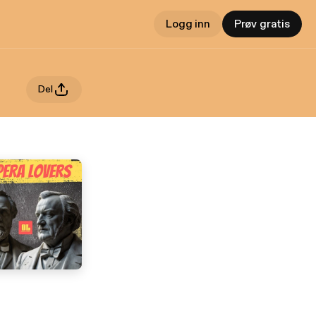
Logg inn
Prøv gratis
Del