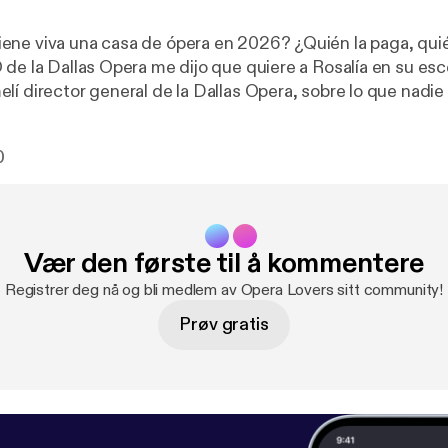
ne viva una casa de ópera en 2026? ¿Quién la paga, quién 
 de la Dallas Opera me dijo que quiere a Rosalía en su es
lí director general de la Dallas Opera, sobre lo que nadie
o: el dinero, el marketing, la batalla por el público joven, 
ia y la presencia escénica en una era dominada por TikTok 
0
conversación sobre la ópera como industria, no como mu
Vær den første til å kommentere
Registrer deg nå og bli medlem av Opera Lovers sitt community!
Prøv gratis