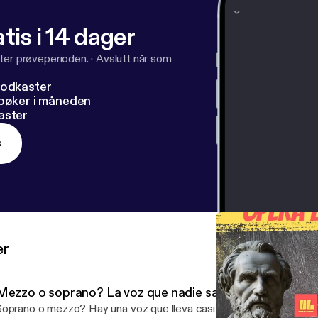
tis i 14 dager
ter prøveperioden.
·
Avslutt når som
podkaster
dbøker i måneden
aster
s
er
Mezzo o soprano? La voz que nadie sabe clasificar
oprano o mezzo? Hay una voz que lleva casi 200 años sin respuesta.