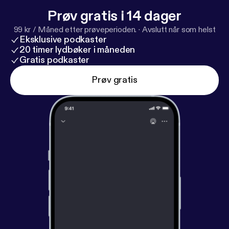
Prøv gratis i 14 dager
99 kr / Måned etter prøveperioden.
·
Avslutt når som helst
Eksklusive podkaster
20 timer lydbøker i måneden
Gratis podkaster
Prøv gratis