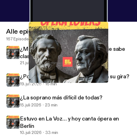
Alle episoder
167 Episoder
¿Mezzo o soprano? La voz que nadie sabe
clasificar
21. juli 2026
24 min
¿Por qué Javier Camarena la invitó a su gira?
19. juli 2026
16 min
El secreto que casi ningún tenor entiende
Opera Lovers
¿La soprano más difícil de todas?
15. juli 2026
23 min
Estuvo en La Voz… y hoy canta ópera en
Berlín
10. juli 2026
33 min