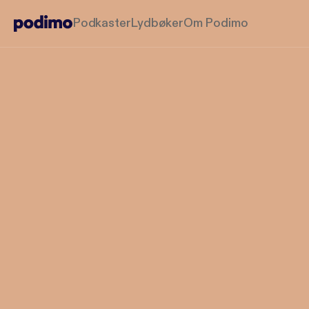
Podkaster
Lydbøker
Om Podimo