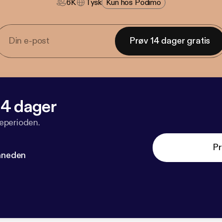
6K
Tysk
Kun hos Podimo
Prøv 14 dager gratis
 14 dager
veperioden.
Pr
måneden