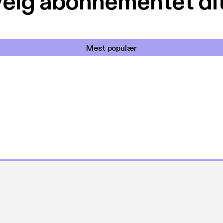
elg abonnementet di
Mest populær