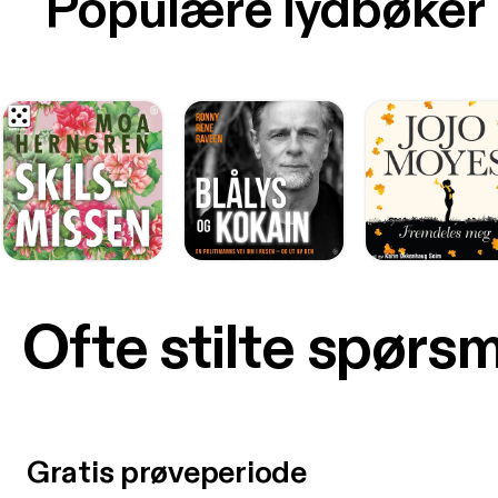
Populære lydbøker
Ofte stilte spørs
Gratis prøveperiode