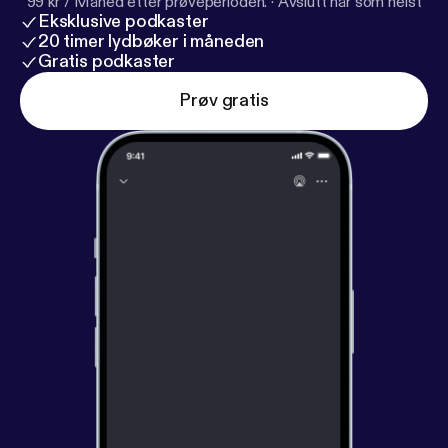
99 kr / Måned etter prøveperioden.
·
Avslutt når som helst
Eksklusive podkaster
20 timer lydbøker i måneden
Gratis podkaster
Prøv gratis