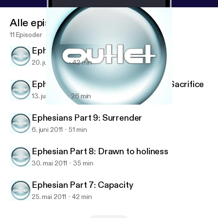
Alle episoder
11 Episoder
Ephesians Part 11: Suit Up
20. juni 2011
42 min
Ephesians Part 10: Submission and Sacrifice
13. juni 2011
26 min
Ephesian Part 7: Capacity
Outlet... Refuel
Ephesians Part 9: Surrender
6. juni 2011
51 min
Ephesian Part 8: Drawn to holiness
30. mai 2011
35 min
Ephesian Part 7: Capacity
25. mai 2011
42 min