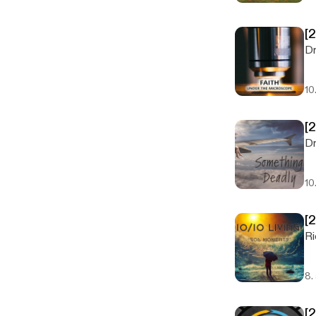
[
Dr
10
[
Dr
10
[
Ri
8.
[