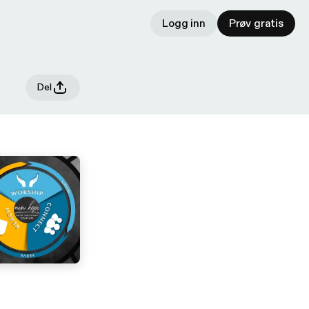
Logg inn
Prøv gratis
Del