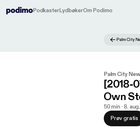
Podkaster
Lydbøker
Om Podimo
Palm City N
Palm City New
[2018-0
Own St
50 min · 8. aug
Prøv gratis