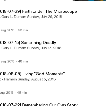
[2018-07-22] Rememberi
Palm City New Hope Fello
2018-07-29] Faith Under The Microscope
. Gary L. Durham Sunday, July 29, 2018
. aug. 2018
53 min
2018-07-15] Something Deadly
. Gary L. Durham Sunday, July 15, 2018
. aug. 2018
48 min
2018-08-05] Living "God Moments"
ck Harmon Sunday, August 5, 2018
 aug. 2018
46 min
2018-07-22] Remembering Our Own Story