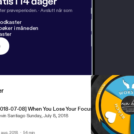
tis i 14 dager
ter prøveperioden.
·
Avslutt når som
podkaster
dbøker i måneden
aster
s
er
2018-07-08] When You Lose Your Focus
vin Santiago Sunday, July 8, 2018
. aug. 2018
54 min