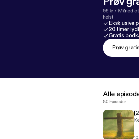
Prøv gra
99 kr / Måned et
helst
Eksklusive 
20 timer ly
Gratis podk
Prøv grati
Alle episod
80 Episoder
[
Ke
10