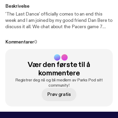
Beskrivelse
'The Last Dance' officially comes to an end this
week and I am joined by my good friend Dan Bere to
discuss it all. We chat about the Pacers game 7
battle, the now food poisoning game, 98 finals
performance, and a look back at our favorite
Kommentarer
0
moments from all ten episodes.
Vær den første til å
kommentere
Registrer deg nå og bli medlem av Parks Pod sitt
community!
Prøv gratis