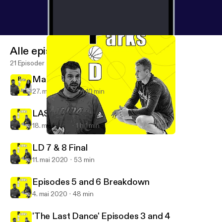
Alle episoder
21 Episoder
Maria Marchesano Interview
27. mai 2020
1 h 10 min
LAST DANCE 9 & 10 with Dan Bere
18. mai 2020
1 h 1 min
LAST DANCE 9 & 10 with Dan Bere
Parks Pod
LD 7 & 8 Final
11. mai 2020
53 min
Episodes 5 and 6 Breakdown
4. mai 2020
48 min
'The Last Dance' Episodes 3 and 4