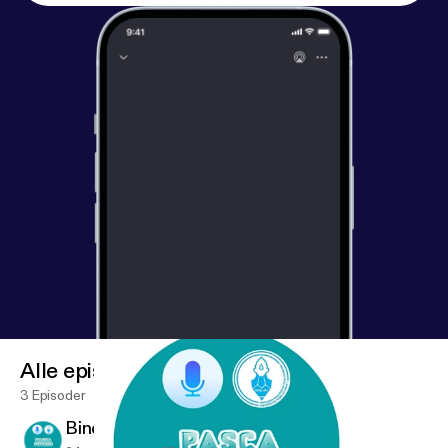
Alle episoder
3 Episoder
Bincang Beasiswa