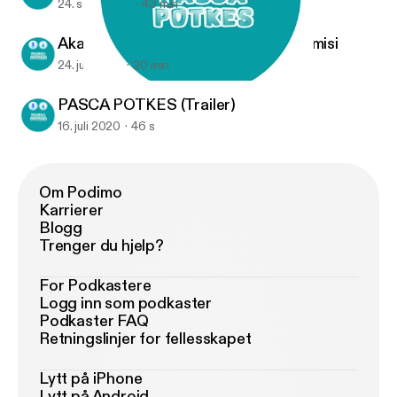
24. sep. 2020
43 min
Akademisi Aktivis atau Aktivis Akademisi
24. juli 2020
20 min
PASCA POTKES (Trailer)
PASCA POTKES
PASCA POTKES (Trailer)
16. juli 2020
46 s
Om Podimo
Karrierer
Blogg
Trenger du hjelp?
For Podkastere
Logg inn som podkaster
Podkaster FAQ
Retningslinjer for fellesskapet
Lytt på iPhone
Lytt på Android