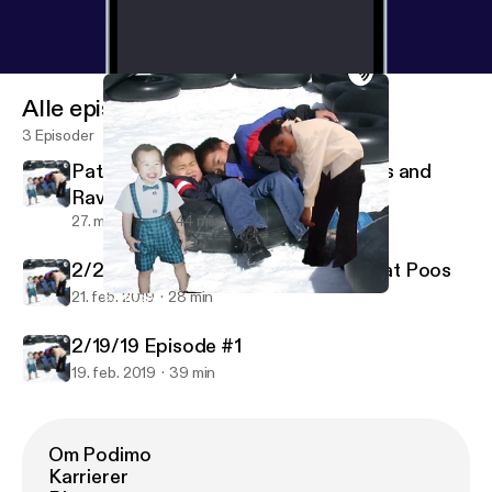
Alle episoder
3 Episoder
PatAndWestin Episode 1: Porn Titles and
Rave Bridals
27. mars 2019
44 min
2/20/20 Episode #2 Tattoos and Fat Poos
21. feb. 2019
28 min
2/20/20 Episode #2 Tattoos and Fat Poos
PatrickWestinDangAndEric in the Morning
2/19/19 Episode #1
19. feb. 2019
39 min
Om Podimo
Karrierer