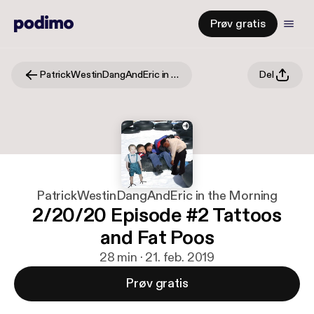
Prøv gratis
PatrickWestinDangAndEric in the Morning
Del
PatrickWestinDangAndEric in the Morning
2/20/20 Episode #2 Tattoos
and Fat Poos
28 min · 21. feb. 2019
Prøv gratis