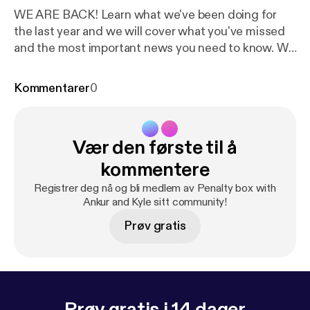
WE ARE BACK! Learn what we've been doing for
the last year and we will cover what you've missed
and the most important news you need to know. We
share some great life hacks and potential
inventions. Tyler Kirages shares some real estate
Kommentarer
0
facts about Seattle and we get to hear what's
grinding Kyle's gears. Join us!!
Vær den første til å
kommentere
Registrer deg nå og bli medlem av Penalty box with
Ankur and Kyle sitt community!
Prøv gratis
Prøv gratis i 14 dager