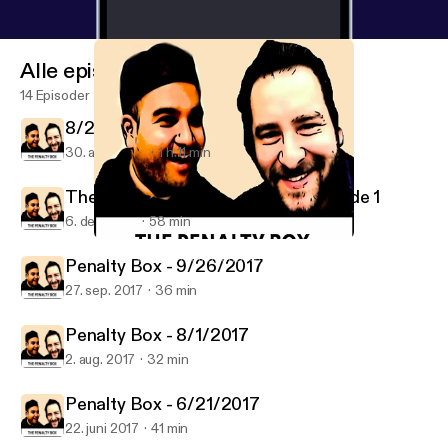
Alle episoder
14 Episoder
8/29 - Penalty Box Podcast
30. aug. 2018
1 h 11 min
The Penalty Box - Season 2 - Episode 1
6. des. 2017
58 min
8/29 - Penalty Box Podcast
Penalty box with Ankur and Kyle
Penalty Box - 9/26/2017
27. sep. 2017
36 min
Penalty Box - 8/1/2017
2. aug. 2017
32 min
Penalty Box - 6/21/2017
22. juni 2017
41 min