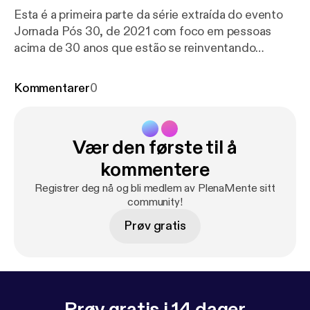
Esta é a primeira parte da série extraída do evento
Jornada Pós 30, de 2021 com foco em pessoas
acima de 30 anos que estão se reinventando
emocionalmente e profissionalmente. As lives
trazem muitos insigts e informações preciosas, que
Kommentarer
0
geram clareza e direção nesse momento.
Vær den første til å
kommentere
Registrer deg nå og bli medlem av PlenaMente sitt
community!
Prøv gratis
Prøv gratis i 14 dager