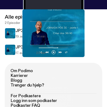
Alle episoder
2 Episoder
JP30 Live 1 Parte 2
19. aug. 2021
14 min
JP30 Live 1 Parte 1
17. aug. 2021
20 min
JP30 Live 1 Parte 1
PlenaMente
Om Podimo
Karrierer
Blogg
Trenger du hjelp?
For Podkastere
Logg inn som podkaster
Podkaster FAQ