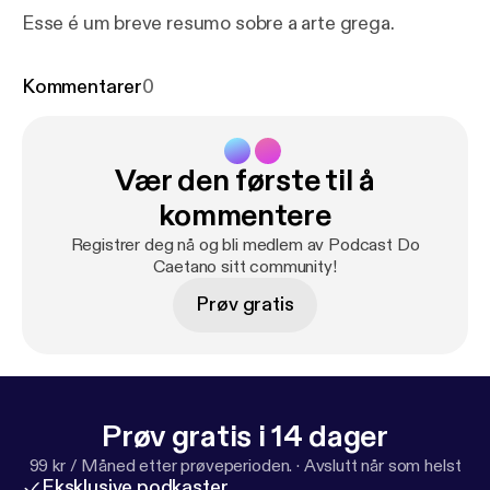
Esse é um breve resumo sobre a arte grega.
Kommentarer
0
Vær den første til å
kommentere
Registrer deg nå og bli medlem av Podcast Do
Caetano sitt community!
Prøv gratis
Prøv gratis i 14 dager
99 kr / Måned etter prøveperioden.
·
Avslutt når som helst
Eksklusive podkaster