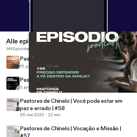
Alle episoder
144 Episoder
Pastores de Chinelo | Homem Banana | #60
19. juni 2023
43 min
Pastores de Chinelo | Racismo | #59
5. juni 2023
46 min
Pastores de Chinelo | Preciso defender a fé dentro da igreja? | #5
Podcast - Palavra da Vida Paraná
Pastores de Chinelo | Você pode estar em
paz e errado | #58
26. mai 2023
32 min
Pastores de Chinelo | Vocação e Missão |
#57