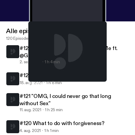
Alle episoder
120 Episoder
#123 Embracing everything about Me ft.
@Gevonchai
2. sep. 2021
1 h 4 min
#122 Friendships are Relationships
18. aug. 2021
1 h 8 min
#119 New Episode, New Beginnings
Pretty Lit Podcast
#121 "OMG, I could never go that long
without Sex"
11. aug. 2021
1 h 25 min
#120 What to do with forgiveness?
4. aug. 2021
1 h 1 min