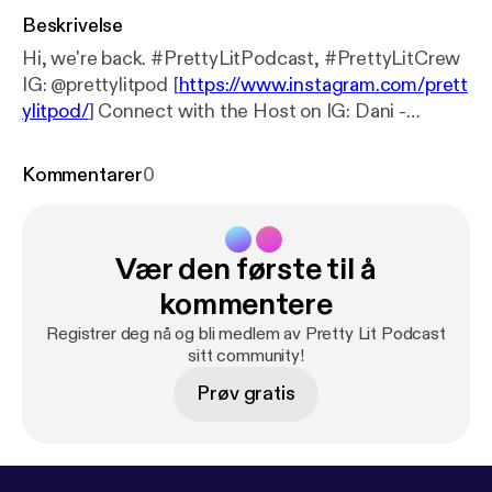
Beskrivelse
Hi, we're back. #PrettyLitPodcast, #PrettyLitCrew
IG: @prettylitpod [
https://www.instagram.com/prett
ylitpod/
] Connect with the Host on IG: Dani -
@DaniNicki95 [
https://www.instagram.com/DaniNi
cki95/
] Breezy - @_Frecklesssss [
https://www.insta
Kommentarer
0
gram.com/_Frecklesssss/
] Brittany Shontel -
@BrittanyShontel [
https://www.instagram.com/Britt
anyShontel/
] Support the show [
https://www.patreo
Vær den første til å
n.com/prettylitpodcast
] (
https://www.patreon.com/
prettylitpodcast
) Support the show [
https://www.pa
kommentere
treon.com/prettylitpodcast
] (
https://www.patreon.c
Registrer deg nå og bli medlem av Pretty Lit Podcast
om/prettylitpodcast
)
sitt community!
Prøv gratis