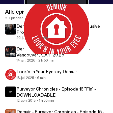
Alle episoder
19 Episoder
Demuir - Be The Summer Treat (Exclusive
Promo)
26. juni 2026
6 min
Demuir - Live at Vantek Warehouse -
Vancouver , CA 11.29.25
Look'n In Your Eyes by Demuir
Purveyor Chronicles with Demuir
14. jan. 2026
2 h 50 min
Look'n In Your Eyes by Demuir
18. juli 2025
6 min
Purveyor Chronicles - Episode 16 "Fin" -
DOWNLOADABLE
12. april 2018
1 h 50 min
Demuir - Purveyor Chronicles - Episode 15 -