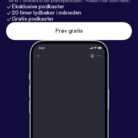
99 kr / Måned etter prøveperioden.
·
Avslutt når som helst
Eksklusive podkaster
20 timer lydbøker i måneden
Gratis podkaster
Prøv gratis