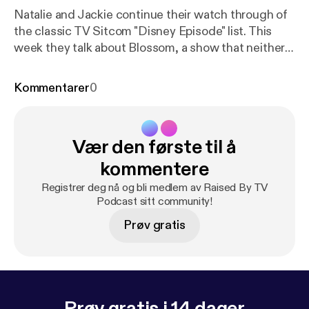
Natalie and Jackie continue their watch through of
the classic TV Sitcom "Disney Episode" list. This
week they talk about Blossom, a show that neither
of them remember very well and realize is not very
good. (Sorry Blossom fans). Follow us on Instagram:
Kommentarer
0
@rbtvpodcast Email us at: rbtvpodcast@gmail.com
Please rate, review, and subscribe!
Vær den første til å
kommentere
Registrer deg nå og bli medlem av Raised By TV
Podcast sitt community!
Prøv gratis
Prøv gratis i 14 dager