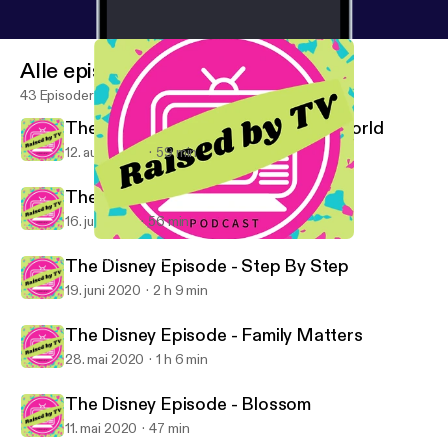
Alle episoder
43 Episoder
The Disney Episode - Boy Meets World
12. aug. 2020
59 min
The Disney Episode - Roseanne
16. juli 2020
56 min
The Disney Episode - Blossom
Raised By TV Podcast
The Disney Episode - Step By Step
19. juni 2020
2 h 9 min
The Disney Episode - Family Matters
28. mai 2020
1 h 6 min
The Disney Episode - Blossom
11. mai 2020
47 min