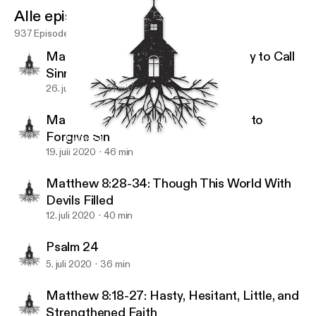
Alle episoder
937 Episoder
Matthew 9:9-13: The King’s Authority to Call
Sinners to Himself
26. juli 2020
51 min
Matthew 9:1-8: The King’s Authority to
Forgive Sin
Psalm 24
Reformation Christian Fellowship
19. juli 2020
46 min
Matthew 8:28-34: Though This World With
Devils Filled
12. juli 2020
40 min
Psalm 24
5. juli 2020
36 min
Matthew 8:18-27: Hasty, Hesitant, Little, and
Strengthened Faith