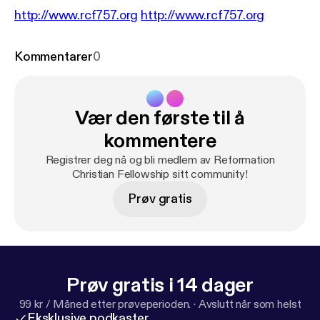
http://www.rcf757.org
http://www.rcf757.org
Kommentarer
0
Vær den første til å
kommentere
Registrer deg nå og bli medlem av Reformation
Christian Fellowship sitt community!
Prøv gratis
Prøv gratis i 14 dager
99 kr / Måned etter prøveperioden.
·
Avslutt når som helst
Eksklusive podkaster