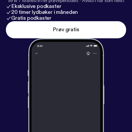
99 kr / Måned etter prøveperioden.
·
Avslutt når som helst
Eksklusive podkaster
20 timer lydbøker i måneden
Gratis podkaster
Prøv gratis