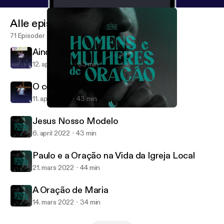
Alle episoder
71 Episoder
Ainda Não é o Fim
12. april 2022
53 min
O cego de Jericó
11. april 2022
43 min
Jesus Nosso Modelo
Reviver
Jesus Nosso Modelo
6. april 2022
43 min
Paulo e a Oração na Vida da Igreja Local
21. mars 2022
44 min
A Oração de Maria
14. mars 2022
34 min