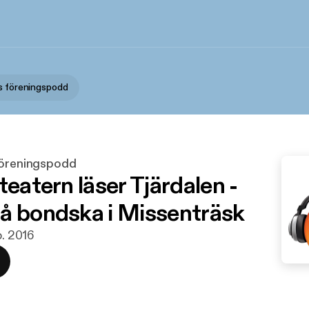
s föreningspodd
föreningspodd
teatern läser Tjärdalen -
å bondska i Missenträsk
p. 2016