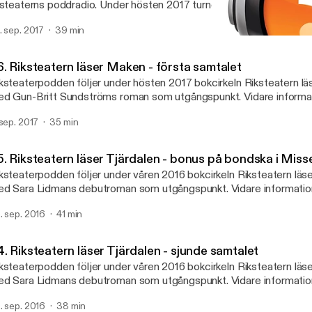
ksteaterns poddradio. Under hösten 2017 turnerar Gunn Britt Sund
amatisering av Ninna Tersmann och regi av Lena Mossegård. Inför 
. sep. 2017
39 min
mtalar riksteaterengagerade i hela landet den roman som föreställ
35. Riksteatern läser Tjär
detta andra samtal möts Åsa Lundberg, Linnea Byberg, Annika J
Riksteaterns föreningspo
lsson från riksteaterföreningarna i Boden och Piteå för att samtal
6. Riksteatern läser Maken - första samtalet
ken.
ksteaterpodden följer under hösten 2017 bokcirkeln Riksteatern l
d Gun-Britt Sundströms roman som utgångspunkt. Vidare informat
w.maken.riksteatern.se.
 sep. 2017
35 min
5. Riksteatern läser Tjärdalen - bonus på bondska i Miss
ksteaterpodden följer under våren 2016 bokcirkeln Riksteatern läse
d Sara Lidmans debutroman som utgångspunkt. Vidare informatio
w.tjardalen.riksteatern.se.
. sep. 2016
41 min
. Riksteatern läser Tjärdalen - sjunde samtalet
ksteaterpodden följer under våren 2016 bokcirkeln Riksteatern läse
d Sara Lidmans debutroman som utgångspunkt. Vidare informatio
w.tjardalen.riksteatern.se.
. sep. 2016
38 min