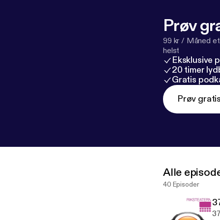
Prøv gra
99 kr / Måned et
helst
Eksklusive 
20 timer ly
Gratis podk
Prøv grati
Alle episod
40 Episoder
3
37. 