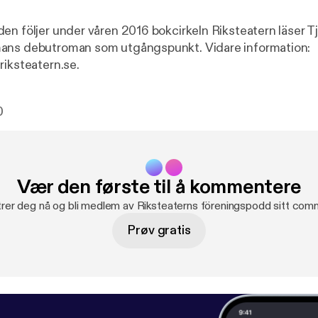
en följer under våren 2016 bokcirkeln Riksteatern läser T
ans debutroman som utgångspunkt. Vidare information:
riksteatern.se.
0
Vær den første til å kommentere
rer deg nå og bli medlem av Riksteaterns föreningspodd sitt com
Prøv gratis