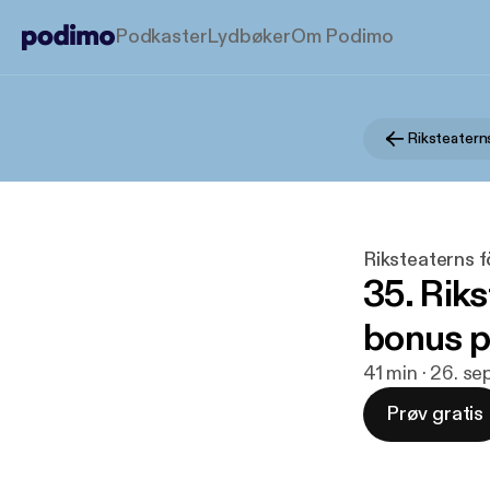
Podkaster
Lydbøker
Om Podimo
Riksteatern
Riksteaterns 
35. Riks
bonus p
41 min · 26. se
Prøv gratis