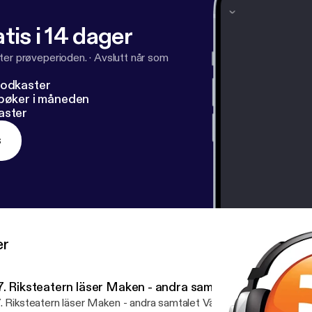
tis i 14 dager
ter prøveperioden.
·
Avslutt når som
podkaster
dbøker i måneden
aster
s
er
7. Riksteatern läser Maken - andra samtalet
Riksteatern läser Maken - andra samtalet Välkommen till ett nytt avsnitt i