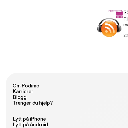
33
Ri
me
ww
20
Om Podimo
Karrierer
Blogg
Trenger du hjelp?
Lytt på iPhone
Lytt på Android