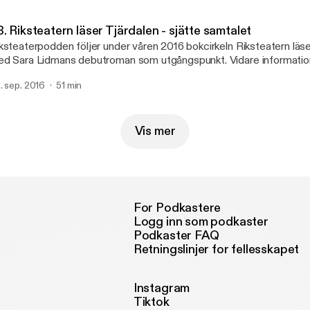
. Riksteatern läser Tjärdalen - sjätte samtalet
ksteaterpodden följer under våren 2016 bokcirkeln Riksteatern läse
d Sara Lidmans debutroman som utgångspunkt. Vidare informatio
w.tjardalen.riksteatern.se.
. sep. 2016
51 min
Vis mer
For Podkastere
Logg inn som podkaster
Podkaster FAQ
Retningslinjer for fellesskapet
Instagram
Tiktok