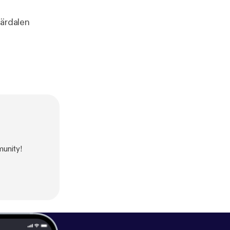
järdalen
munity!