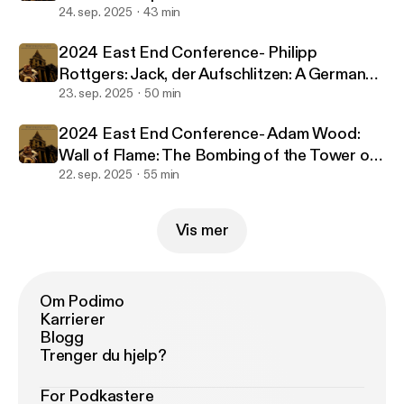
24. sep. 2025
43 min
2024 East End Conference- Philipp
Rottgers: Jack, der Aufschlitzen: A German
perception of the Ripper murders from 1888
23. sep. 2025
50 min
to today
2024 East End Conference- Adam Wood:
Wall of Flame: The Bombing of the Tower of
London, 1885
22. sep. 2025
55 min
Vis mer
Om Podimo
Karrierer
Blogg
Trenger du hjelp?
For Podkastere