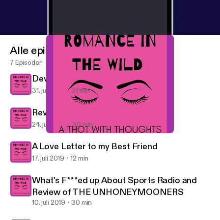
Alle episoder
7 Episoder
Devil in Winter Part 2
31. juli 2019
31 min
Review Part 1: The Devil in Winter
24. juli 2019
30 min
Review Part 1: The Devil in Winter
Romance in the Wild: A Thot with Thoughts
A Love Letter to my Best Friend
17. juli 2019
12 min
What's F***ed up About Sports Radio and
Review of THE UNHONEYMOONERS
10. juli 2019
30 min