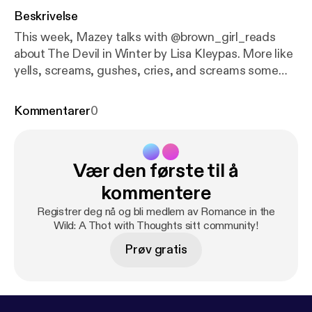
Beskrivelse
This week, Mazey talks with @brown_girl_reads
about The Devil in Winter by Lisa Kleypas. More like
yells, screams, gushes, cries, and screams some
more about this incredible book. The audio quality is
a bit shotty, but the power of friendship and love of
Kommentarer
0
Sebastian St. Vincent overcomes the shitty quality
of the audio. --- Send in a voice message:
https://an
chor.fm/mazey-laurence/message
Vær den første til å
kommentere
Registrer deg nå og bli medlem av Romance in the
Wild: A Thot with Thoughts sitt community!
Prøv gratis